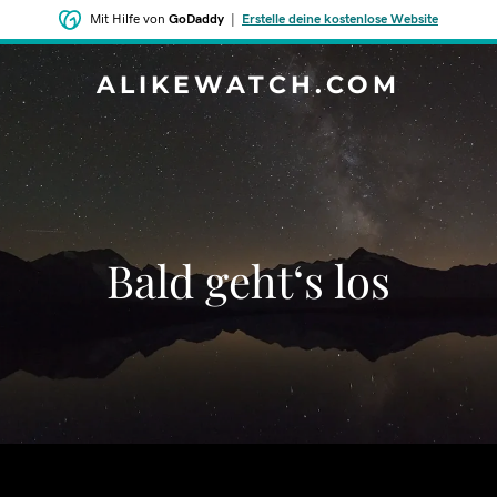
Mit Hilfe von
GoDaddy
|
Erstelle deine kostenlose Website
ALIKEWATCH.COM
Bald geht‘s los